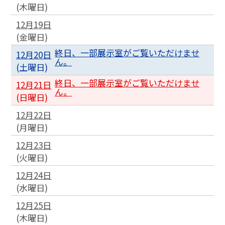
(
木
曜日
)
12月19日
(
金
曜日
)
終日、一部展示室がご覧いただけませ
12月20日
ん。
(
土
曜日
)
終日、一部展示室がご覧いただけませ
12月21日
ん。
(
日
曜日
)
12月22日
(
月
曜日
)
12月23日
(
火
曜日
)
12月24日
(
水
曜日
)
12月25日
(
木
曜日
)