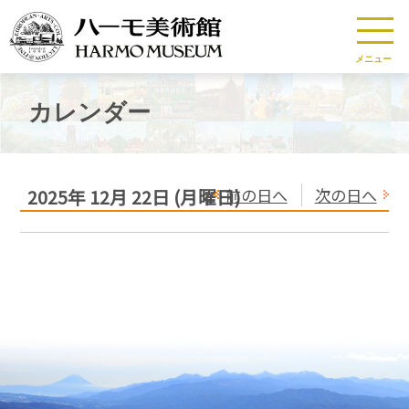
メニュー
カレンダー
前の日へ
次の日へ
2025年
12月
22日
(月
曜日
)