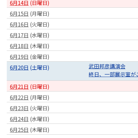
6月14日
(
日
曜日
)
6月15日
(
月
曜日
)
6月16日
(
火
曜日
)
6月17日
(
水
曜日
)
6月18日
(
木
曜日
)
6月19日
(
金
曜日
)
武田邦彦講演会
6月20日
(
土
曜日
)
終日、一部展示室が
6月21日
(
日
曜日
)
6月22日
(
月
曜日
)
6月23日
(
火
曜日
)
6月24日
(
水
曜日
)
6月25日
(
木
曜日
)