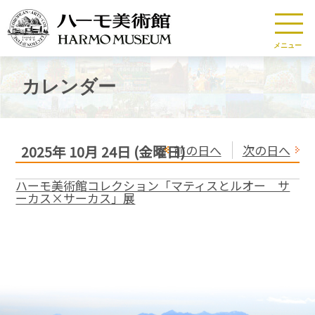
メニュー
カレンダー
前の日へ
次の日へ
2025年
10月
24日
(金
曜日
)
ハーモ美術館コレクション「マティスとルオー サ
ーカス×サーカス」展