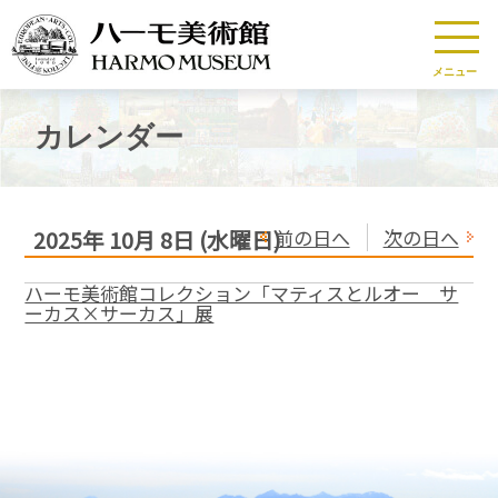
メニュー
カレンダー
前の日へ
次の日へ
2025年
10月
8日
(水
曜日
)
ハーモ美術館コレクション「マティスとルオー サ
ーカス×サーカス」展