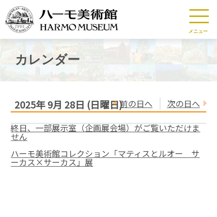
メニュー
カレンダー
前の日へ
次の日へ
2025年
9月
28日
(日
曜日
)
終日、一部展示室（企画展会場）がご覧いただけま
せん
ハーモ美術館コレクション「マティスとルオー サ
ーカス×サーカス」展