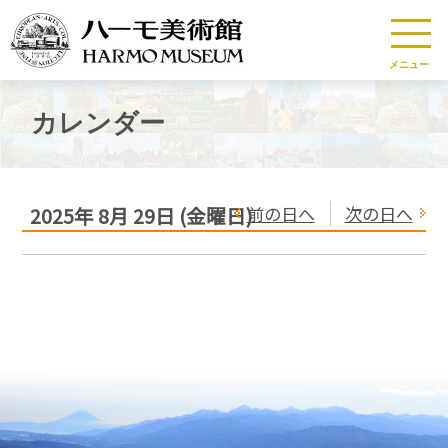
メニュー
カレンダー
前の日へ
次の日へ
2025年
8月
29日
(金
曜日
)