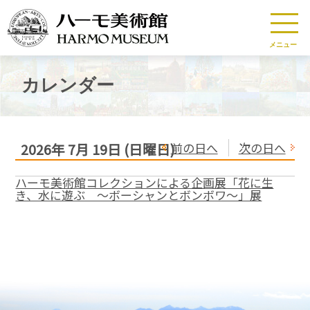
メニュー
カレンダー
前の日へ
次の日へ
2026年
7月
19日
(日
曜日
)
ハーモ美術館コレクションによる企画展「花に生
き、水に遊ぶ 〜ボーシャンとボンボワ〜」展