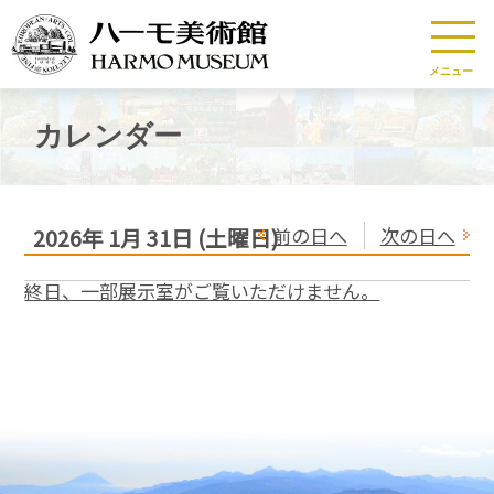
メニュー
カレンダー
前の日へ
次の日へ
2026年
1月
31日
(土
曜日
)
終日、一部展示室がご覧いただけません。